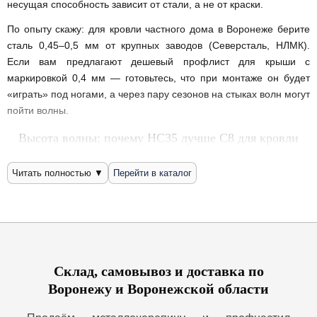
несущая способность зависит от стали, а не от краски.
По опыту скажу: для кровли частного дома в Воронеже берите
сталь 0,45–0,5 мм от крупных заводов (Северсталь, НЛМК).
Если вам предлагают дешевый профлист для крыши с
маркировкой 0,4 мм — готовьтесь, что при монтаже он будет
«играть» под ногами, а через пару сезонов на стыках волн могут
пойти волны.
Высота волны: почему НС35 лучше С8 для кровли
Воронеж — ветреный регион. И если для забора или фасада
Читать полностью ▼
Перейти в каталог
можно взять профнастил С8, то на крышу его ставить я бы не
советовал, даже если разница в цене профлиста для крыши
кажется привлекательной. Есть несколько причин:
Жесткость:
Лист С8 на крыше будет вибрировать при
сильном ветре. Крепеж со временем расшатывается,
появляются протечки.
Склад, самовывоз и доставка по
Сток воды:
Нужна высота трапеции минимум 20 мм, а
Воронежу и Воронежской области
лучше 35 мм или 44 мм (НС35, Н57). Чем выше волна, тем
спокойнее вода уходит с кровли. На пологих скатах это