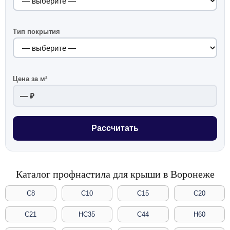
Тип покрытия
Цена за м²
— ₽
Рассчитать
Каталог профнастила для крыши в Воронеже
С8
С10
С15
С20
С21
НС35
С44
Н60