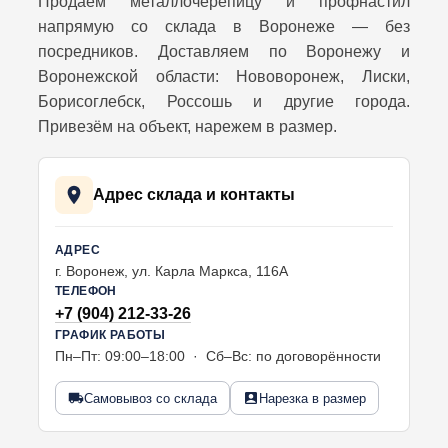
Продаём металлочерепицу и профнастил
вообще критично.
напрямую со склада в Воронеже — без
Герметичность:
Низкий профиль может «подсасывать»
посредников. Доставляем по Воронежу и
воду в капиллярные канавки, если они плохо обжаты.
Воронежской области: Нововоронеж, Лиски,
Тип покрытия: матовый или глянец, полиэстер или
Борисоглебск, Россошь и другие города.
пурал
Привезём на объект, нарежем в размер.
Тут важно смотреть не столько на цвет (хотя RAL 3005 или 8017
в Воронеже всегда в топе), сколько на назначение. Есть
Адрес склада и контакты
моменты, о которых умалчивают менеджеры:
Обычный полиэстер (PE):
Тонкий, боится царапин. Если
АДРЕС
будете монтировать сами и неаккуратно таскать листы,
г. Воронеж, ул. Карла Маркса, 116А
оцинковка на сгибах быстро начнет цвести. Хорош для дачи или
ТЕЛЕФОН
хозпостройки, где цена первична.
+7 (904) 212-33-26
Матовый полиэстер (PEM):
Толще, приятнее на ощупь,
ГРАФИК РАБОТЫ
меньше бликует. На солнце в Воронеже выглядит солиднее
Пн–Пт: 09:00–18:00 · Сб–Вс: по договорённости
обычного глянца.
Пурал (PUR, Pural):
Для жилого дома советую именно его. Он
Самовывоз со склада
Нарезка в размер
толще, устойчив к механическим повреждениям и
ультрафиолету. Крыша не выцветет через 5 лет.