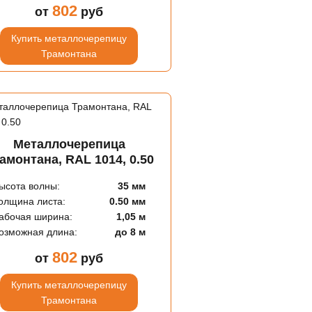
802
от
руб
Купить металлочерепицу
Трамонтана
Металлочерепица
амонтана, RAL 1014, 0.50
ысота волны:
35 мм
олщина листа:
0.50 мм
абочая ширина:
1,05 м
озможная длина:
до 8 м
802
от
руб
Купить металлочерепицу
Трамонтана