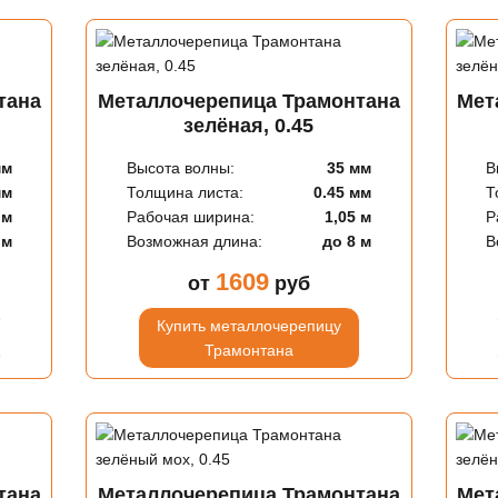
тана
Металлочерепица Трамонтана
Мет
зелёная, 0.45
мм
Высота волны:
35 мм
В
мм
Толщина листа:
0.45 мм
Т
 м
Рабочая ширина:
1,05 м
Р
 м
Возможная длина:
до 8 м
В
1609
от
руб
Купить металлочерепицу
Трамонтана
тана
Металлочерепица Трамонтана
Мет