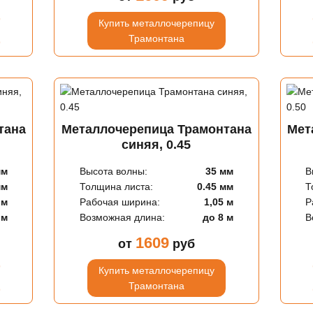
Купить металлочерепицу
Трамонтана
тана
Металлочерепица Трамонтана
Мет
синяя, 0.45
мм
Высота волны:
35 мм
В
мм
Толщина листа:
0.45 мм
Т
 м
Рабочая ширина:
1,05 м
Р
 м
Возможная длина:
до 8 м
В
1609
от
руб
Купить металлочерепицу
Трамонтана