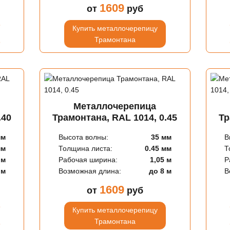
1609
от
руб
Купить металлочерепицу
Трамонтана
Металлочерепица
.40
Трамонтана, RAL 1014, 0.45
Тр
мм
Высота волны:
35 мм
В
мм
Толщина листа:
0.45 мм
Т
 м
Рабочая ширина:
1,05 м
Р
 м
Возможная длина:
до 8 м
В
1609
от
руб
Купить металлочерепицу
Трамонтана