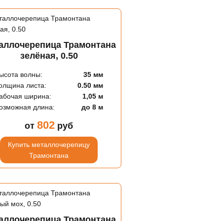
аллочерепица Трамонтана
зелёная, 0.50
ысота волны:
35 мм
олщина листа:
0.50 мм
абочая ширина:
1,05 м
озможная длина:
до 8 м
802
от
руб
Купить металлочерепицу
Трамонтана
аллочерепица Трамонтана