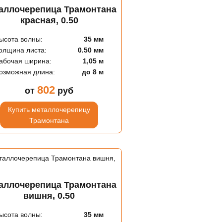
аллочерепица Трамонтана
красная, 0.50
ысота волны:
35 мм
олщина листа:
0.50 мм
абочая ширина:
1,05 м
озможная длина:
до 8 м
802
от
руб
Купить металлочерепицу
Трамонтана
аллочерепица Трамонтана
вишня, 0.50
ысота волны:
35 мм