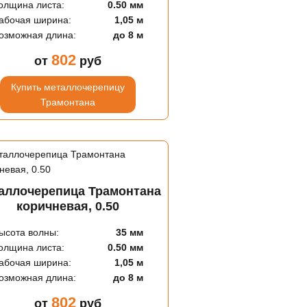
олщина листа:
0.50 мм
абочая ширина:
1,05 м
озможная длина:
до 8 м
802
от
руб
Купить металлочерепицу
Трамонтана
аллочерепица Трамонтана
коричневая, 0.50
ысота волны:
35 мм
олщина листа:
0.50 мм
абочая ширина:
1,05 м
озможная длина:
до 8 м
802
от
руб