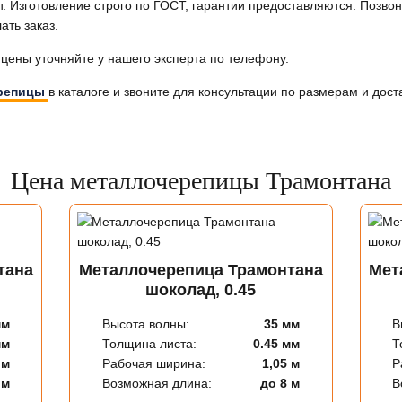
т. Изготовление строго по ГОСТ, гарантии предоставляются. Позв
ать заказ.
цены уточняйте у нашего эксперта по телефону.
репицы
в каталоге и звоните для консультации по размерам и дост
Цена металлочерепицы Трамонтана
тана
Металлочерепица Трамонтана
Мет
шоколад, 0.45
мм
Высота волны:
35 мм
В
мм
Толщина листа:
0.45 мм
Т
 м
Рабочая ширина:
1,05 м
Р
 м
Возможная длина:
до 8 м
В