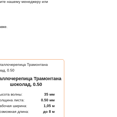
оните нашему менеджеру или
авке.
аллочерепица Трамонтана
шоколад, 0.50
ысота волны:
35 мм
олщина листа:
0.50 мм
абочая ширина:
1,05 м
озможная длина:
до 8 м